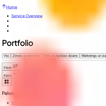
Home
Service Overview
Portfolio
Visi
Zīmols un identitāte
Web un digitālais dizains
Mārketings un i
Filtrēt
Kārtot
Pakalpojumi
Visi pakalpojumi