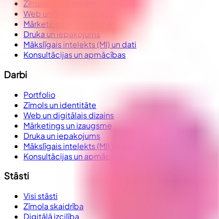
Zīmols un identitāte
Web un digitālais dizains
Mārketings un izaugsme
Druka un iepakojums
Mākslīgais intelekts (MI) un dati
Konsultācijas un apmācības
Darbi
Portfolio
Zīmols un identitāte
Web un digitālais dizains
Mārketings un izaugsme
Druka un iepakojums
Mākslīgais intelekts (MI) un dati
Konsultācijas un apmācības
Stāsti
Visi stāsti
Zīmola skaidrība
Digitālā izcilība